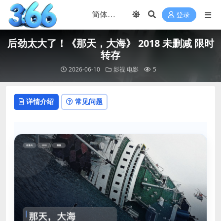
登录
后劲太大了！《那天，大海》 2018 未删减 限时
转存
2026-06-10
影视
电影
5
详情介绍
常见问题