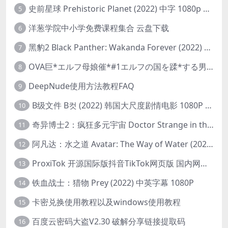
史前星球 Prehistoric Planet (2022) 中字 1080p 高清 阿里云盘 2022.5.27已更新全集
5
洋葱学院中小学免费课程集合 云盘下载
6
黑豹2 Black Panther: Wakanda Forever (2022) 高清版
7
OVA巨*エルフ母娘催*#1エルフの国を蹂*する男。汚された女王と姫
8
DeepNude使用方法教程FAQ
9
B级文件 B컷 (2022) 韩国大尺度剧情电影 1080P 中字
10
奇异博士2：疯狂多元宇宙 Doctor Strange in the Multiverse of Madness (2022) 高清版1080p
11
阿凡达：水之道 Avatar: The Way of Water (2022) 1080p 2k 4k 中文字幕
12
ProxiTok 开源国际版抖音TikTok网页版 国内网络直连
13
铁血战士：猎物 Prey (2022) 中英字幕 1080P
14
卡密兑换使用教程以及windows使用教程
15
百度云密码大盗V2.30 破解分享链接提取码
16