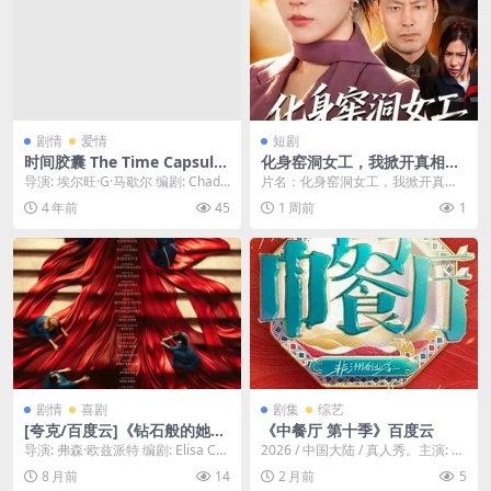
剧情
爱情
短剧
时间胶囊 The Time Capsule
化身窑洞女工，我掀开真相
(2021) 1080中字
（60集）孙同钰＆闫祉男 (20
导演: 埃尔旺·G·马歇尔 编剧: Chad F
片名：化身窑洞女工，我掀开真相
26)
ifer / 埃尔旺·G·马歇尔...
（60集）孙同钰＆闫祉男 (2026) 分
4 年前
45
1 周前
1
类：短剧...
剧情
喜剧
剧集
综艺
[夸克/百度云]《钻石般的她》
《中餐厅 第十季》百度云
-2024-1080P励志大女主-剧
导演: 弗森·欧兹派特 编剧: Elisa Cas
2026 / 中国大陆 / 真人秀。主演: 黄
情/爱情-[意大利]
seri / Carlotta...
晓明 / 王俊凯 / 昆凌 / 靳...
8 月前
14
2 月前
5