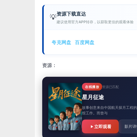
资源下载直达
💡
建议使用官方APP转存，以获取更佳的观看体验
夸克网盘
百度网盘
资源：
在线播放
资源已匹配
星月征途
故事创意来自中国航天探月工程
馆工作。而曾与
立即观看
影片详