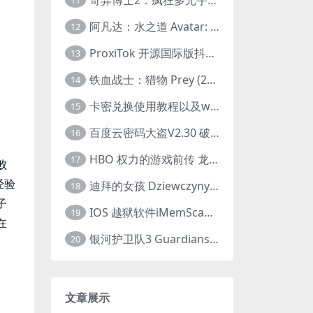
11
阿凡达：水之道 Avatar: The Way of Water (2022) 1080p 2k 4k 中文字幕
12
ProxiTok 开源国际版抖音TikTok网页版 国内网络直连
13
铁血战士：猎物 Prey (2022) 中英字幕 1080P
14
卡密兑换使用教程以及windows使用教程
15
百度云密码大盗V2.30 破解分享链接提取码
16
HBO 权力的游戏前传 龙之家族 House of the Dragon (2022) 中字 1080P 更新4集
17
败
经验
迪拜的女孩 Dziewczyny z Dubaju (2021) 1080P 中字
18
子
IOS 越狱软件iMemScan version1.2.6 游戏内存修改器
19
在
银河护卫队3 Guardians of the Galaxy Vol. 3 (2023)4K高清资源1080p只分享精品
20
文章展示