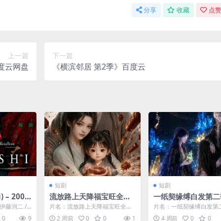
分享
收藏
点赞
上一篇
下一篇
度云网盘
《横滨邻居 第2季》百度云
短剧
短剧
 – 2001
流放路上天降福宝旺全家
一纸契缘缚白发第二
网盘免费下
（90集）AI短剧 (2026)
0集）AI短剧 (2026)
 伊藤润二 /
片名：流放路上天降福宝旺全家
片名：一纸契缘缚白发第
二改编）一
u Mur...
（90集）AI短剧 (2026) 分类：
0集）AI短剧 (2026) 分
0
9
2 周前
0
0
1
4 周前
0
0