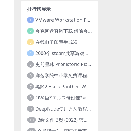
排行榜展示
VMware Workstation Pro 16 永久激活密钥(序列号)
1
夸克网盘直链下载 解除夸克网盘下载限制 油猴脚本
2
在线电子印章生成器
3
2000个 steam共享游戏账号 离线steam账号分享
4
史前星球 Prehistoric Planet (2022) 中字 1080p 高清 阿里云盘 2022.5.27已更新全集
5
洋葱学院中小学免费课程集合 云盘下载
6
黑豹2 Black Panther: Wakanda Forever (2022) 高清版
7
OVA巨*エルフ母娘催*#1エルフの国を蹂*する男。汚された女王と姫
8
DeepNude使用方法教程FAQ
9
B级文件 B컷 (2022) 韩国大尺度剧情电影 1080P 中字
10
奇异博士2：疯狂多元宇宙 Doctor Strange in the Multiverse of Madness (2022) 高清版1080p