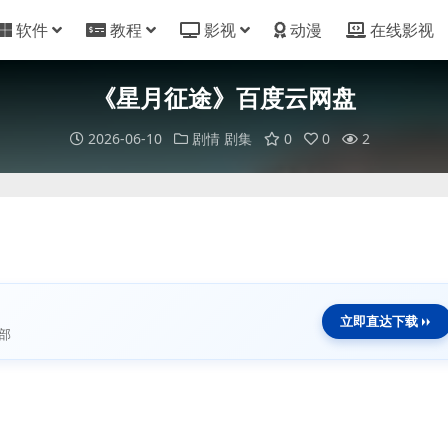
软件
教程
影视
动漫
在线影视
《星月征途》百度云网盘
2026-06-10
剧情
剧集
0
0
2
立即直达下载
部