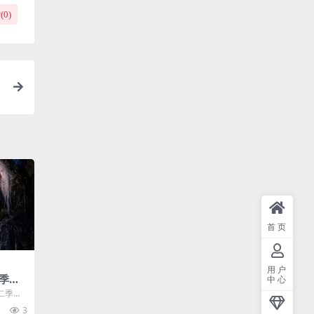
(
0
)
首页
用户
季（7
中心
二季（7
类：短剧
3