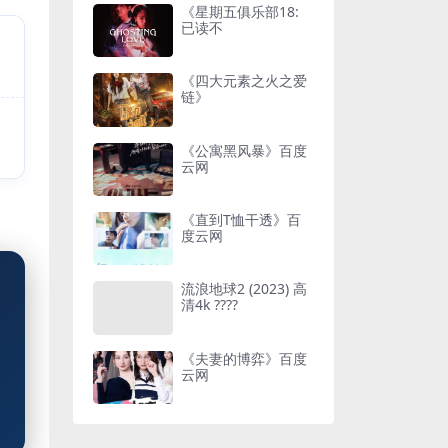
《星期五俱乐部18:
已读不
《四大元素之火之爱
链》
《公寓黑风暴》百度
云网
《直到T恤干透》百
度云网
流浪地球2 (2023) 高
清4k ????
《夫妻的博弈》百度
云网