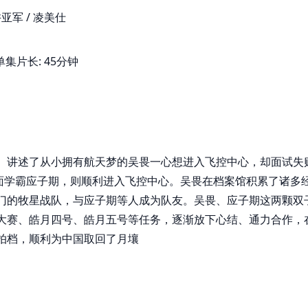
许亚军 / 凌美仕
4 单集片长: 45分钟
。讲述了从小拥有航天梦的吴畏一心想进入飞控中心，却面试失
冷面学霸应子期，则顺利进入飞控中心。吴畏在档案馆积累了诸多
门的牧星战队，与应子期等人成为队友。吴畏、应子期这两颗双
大赛、皓月四号、皓月五号等任务，逐渐放下心结、通力合作，
拍档，顺利为中国取回了月壤