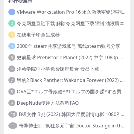
排行榜展示
VMware Workstation Pro 16 永久激活密钥(序列号)
1
夸克网盘直链下载 解除夸克网盘下载限制 油猴脚本
2
在线电子印章生成器
3
2000个 steam共享游戏账号 离线steam账号分享
4
史前星球 Prehistoric Planet (2022) 中字 1080p 高清 阿里云盘 2022.5.27已更新全集
5
洋葱学院中小学免费课程集合 云盘下载
6
黑豹2 Black Panther: Wakanda Forever (2022) 高清版
7
OVA巨*エルフ母娘催*#1エルフの国を蹂*する男。汚された女王と姫
8
DeepNude使用方法教程FAQ
9
B级文件 B컷 (2022) 韩国大尺度剧情电影 1080P 中字
10
奇异博士2：疯狂多元宇宙 Doctor Strange in the Multiverse of Madness (2022) 高清版1080p
11