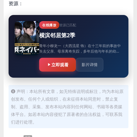
资源：
在线播放
资源已匹配
横滨邻居第2季
青年小柳龙一（大西流星 饰）在十三年前的事故中
失去父亲、母亲离奇失踪，多年后他与年长的幼驯
染、刑警岩清水钦太（原嘉孝 饰）再度相遇，共同
追查过去真相。卷入黑工诈…
立即观看
影片详情
声明：本站所有文章，如无特殊说明或标注，均为本站原
创发布。任何个人或组织，在未征得本站同意时，禁止复
制、盗用、采集、发布本站内容到任何网站、书籍等各类媒
体平台。如若本站内容侵犯了原著者的合法权益，可联系我
们进行处理。