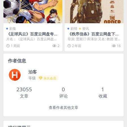
剧集
剧情
资讯
《足球风云》百度云网盘夸克
《秩序信条》百度云网盘下载.
下载.阿里云盘.中字.(1993)
阿里云盘.英语中字.(2024)
片名：《足球风云》百度云网盘夸
导演: 贾斯汀·库泽尔 又名: 教团 资
克下载.阿里云盘.中字.(1993) 分
源下载：秩序信条下载阿里云盘,百
1 周前
2
2 年前
16
类：剧集 ...
度云盘,...
作者信息
泊客
等级
永久会员
23055
0
1
文章
评论
收藏
查看作者其他文章