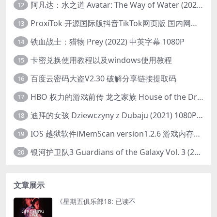
阿凡达：水之道 Avatar: The Way of Water (2022) 1080p 2k 4k 中文字幕
12
ProxiTok 开源国际版抖音TikTok网页版 国内网络直连
13
铁血战士：猎物 Prey (2022) 中英字幕 1080P
14
卡密兑换使用教程以及windows使用教程
15
百度云密码大盗V2.30 破解分享链接提取码
16
HBO 权力的游戏前传 龙之家族 House of the Dragon (2022) 中字 1080P 更新4集
17
迪拜的女孩 Dziewczyny z Dubaju (2021) 1080P 中字
18
IOS 越狱软件iMemScan version1.2.6 游戏内存修改器
19
银河护卫队3 Guardians of the Galaxy Vol. 3 (2023)4K高清资源1080p只分享精品
20
文章展示
《星期五俱乐部18: 已读不