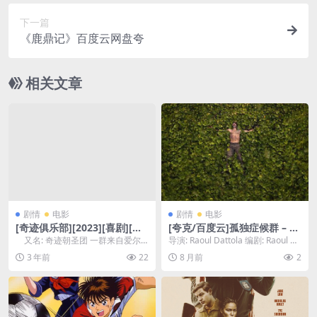
下一篇
《鹿鼎记》百度云网盘夸
相关文章
剧情
电影
剧情
电影
[奇迹俱乐部][2023][喜剧][爱
[夸克/百度云]孤独症候群 – 20
尔兰/英国]
24 – 1080P关注特殊群体 – 剧
又名: 奇迹朝圣团 一群来自爱尔
导演: Raoul Dattola 编剧: Raoul Da
情 -[CN]
兰的工人阶级妇女，开启了一场前
ttola 又名: ...
3 年前
22
8 月前
2
往法国卢尔德之旅...