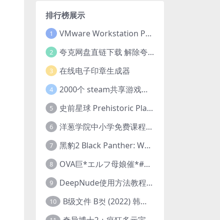
排行榜展示
VMware Workstation Pro 16 永久激活密钥(序列号)
1
夸克网盘直链下载 解除夸克网盘下载限制 油猴脚本
2
在线电子印章生成器
3
2000个 steam共享游戏账号 离线steam账号分享
4
史前星球 Prehistoric Planet (2022) 中字 1080p 高清 阿里云盘 2022.5.27已更新全集
5
洋葱学院中小学免费课程集合 云盘下载
6
黑豹2 Black Panther: Wakanda Forever (2022) 高清版
7
OVA巨*エルフ母娘催*#1エルフの国を蹂*する男。汚された女王と姫
8
DeepNude使用方法教程FAQ
9
B级文件 B컷 (2022) 韩国大尺度剧情电影 1080P 中字
10
奇异博士2：疯狂多元宇宙 Doctor Strange in the Multiverse of Madness (2022) 高清版1080p