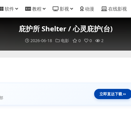
软件
教程
影视
动漫
在线影视
庇护所 Shelter / 心灵庇护(台)
2026-06-18
电影
0
0
2
立即直达下载
部