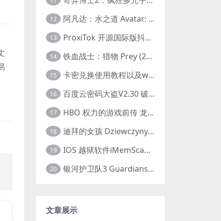
11
阿凡达：水之道 Avatar: The Way of Water (2022) 1080p 2k 4k 中文字幕
12
ProxiTok 开源国际版抖音TikTok网页版 国内网络直连
13
丈
铁血战士：猎物 Prey (2022) 中英字幕 1080P
14
易
卡密兑换使用教程以及windows使用教程
15
百度云密码大盗V2.30 破解分享链接提取码
16
HBO 权力的游戏前传 龙之家族 House of the Dragon (2022) 中字 1080P 更新4集
17
迪拜的女孩 Dziewczyny z Dubaju (2021) 1080P 中字
18
IOS 越狱软件iMemScan version1.2.6 游戏内存修改器
19
，
银河护卫队3 Guardians of the Galaxy Vol. 3 (2023)4K高清资源1080p只分享精品
20
文章展示