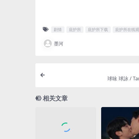
剧情
庇护所
庇护所下载
庇护所在线
墨河
球咏 球詠 / Ta
相关文章