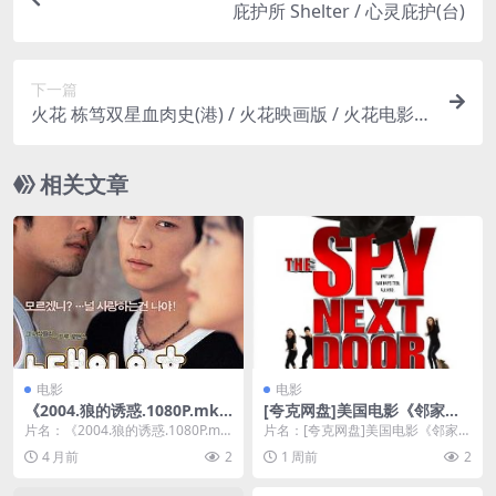
庇护所 Shelter / 心灵庇护(台)
下一篇
火花 栋笃双星血肉史(港) / 火花映画版 / 火花电影版
/ Sparks the Movie / Hibana: Spark
相关文章
电影
电影
《2004.狼的诱惑.1080P.mk
[夸克网盘]美国电影《邻家特
v》
工》（2010）喜剧 / 动作 / 家
片名：《2004.狼的诱惑.1080P.mk
片名：[夸克网盘]美国电影《邻家特
庭 豆瓣6.4
v》 分类：电影 年份：2004 详...
工》（2010）喜剧 / 动作 / 家庭 豆
4 月前
2
1 周前
2
瓣...