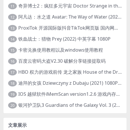
奇异博士2：疯狂多元宇宙 Doctor Strange in the Multiverse of Madness (2022) 高清版1080p
11
阿凡达：水之道 Avatar: The Way of Water (2022) 1080p 2k 4k 中文字幕
12
ProxiTok 开源国际版抖音TikTok网页版 国内网络直连
13
铁血战士：猎物 Prey (2022) 中英字幕 1080P
14
卡密兑换使用教程以及windows使用教程
15
百度云密码大盗V2.30 破解分享链接提取码
16
HBO 权力的游戏前传 龙之家族 House of the Dragon (2022) 中字 1080P 更新4集
17
迪拜的女孩 Dziewczyny z Dubaju (2021) 1080P 中字
18
IOS 越狱软件iMemScan version1.2.6 游戏内存修改器
19
银河护卫队3 Guardians of the Galaxy Vol. 3 (2023)4K高清资源1080p只分享精品
20
文章展示