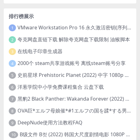
排行榜展示
VMware Workstation Pro 16 永久激活密钥(序列号)
1
夸克网盘直链下载 解除夸克网盘下载限制 油猴脚本
2
在线电子印章生成器
3
2000个 steam共享游戏账号 离线steam账号分享
4
史前星球 Prehistoric Planet (2022) 中字 1080p 高清 阿里云盘 2022.5.27已更新全集
5
洋葱学院中小学免费课程集合 云盘下载
6
黑豹2 Black Panther: Wakanda Forever (2022) 高清版
7
OVA巨*エルフ母娘催*#1エルフの国を蹂*する男。汚された女王と姫
8
DeepNude使用方法教程FAQ
9
B级文件 B컷 (2022) 韩国大尺度剧情电影 1080P 中字
10