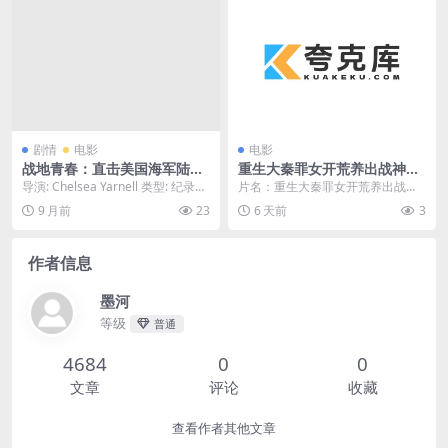
剧情
电影
电影
战地青春：直击美国海军陆战
重生大秦罪女开荒养出战神第
队 (The Marine Life) – 2025
二季
导演: Chelsea Yarnell 类型: 纪录片
片名：重生大秦罪女开荒养出战神
– 纪录片/战争 – 1080P高清中
又名: 美国海军陆战队纪...
第二季 分类：电影 详情介绍 重生
9 月前
23
6 天前
3
字 – 夸克网盘/百度网盘免费
大秦罪女开荒养出...
下载
作者信息
墨河
等级
普通
4684
0
0
文章
评论
收藏
查看作者其他文章