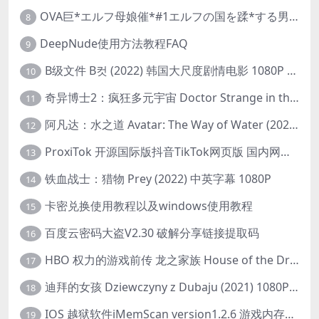
OVA巨*エルフ母娘催*#1エルフの国を蹂*する男。汚された女王と姫
8
DeepNude使用方法教程FAQ
9
B级文件 B컷 (2022) 韩国大尺度剧情电影 1080P 中字
10
奇异博士2：疯狂多元宇宙 Doctor Strange in the Multiverse of Madness (2022) 高清版1080p
11
阿凡达：水之道 Avatar: The Way of Water (2022) 1080p 2k 4k 中文字幕
12
ProxiTok 开源国际版抖音TikTok网页版 国内网络直连
13
铁血战士：猎物 Prey (2022) 中英字幕 1080P
14
卡密兑换使用教程以及windows使用教程
15
百度云密码大盗V2.30 破解分享链接提取码
16
HBO 权力的游戏前传 龙之家族 House of the Dragon (2022) 中字 1080P 更新4集
17
迪拜的女孩 Dziewczyny z Dubaju (2021) 1080P 中字
18
IOS 越狱软件iMemScan version1.2.6 游戏内存修改器
19