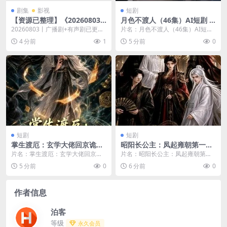
剧集
影视
短剧
【资源已整理】《20260803
月色不渡人（46集）AI短剧 (2
丨广播剧+有声剧》 2026 夸克
026)
20260803丨广播剧+有声剧已更新
片名：月色不渡人（46集）AI短剧
网盘资源 高清全集
高清资源，支持夸克网盘保存，资
(2026) 分类：短剧 年份：2026
4 分前
1
5 分前
0
源入口持续维...
详...
短剧
短剧
掌生渡厄：玄学大佬回京诡事
昭阳长公主：凤起雍朝第一季
簿（96集）AI短剧 (2026)
（40集）AI短剧 (2026)
片名：掌生渡厄：玄学大佬回京诡
片名：昭阳长公主：凤起雍朝第一
事簿（96集）AI短剧 (2026) 分类：
季（40集）AI短剧 (2026) 分类：短
5 分前
0
6 分前
0
短剧 ...
剧 年...
作者信息
泊客
等级
永久会员