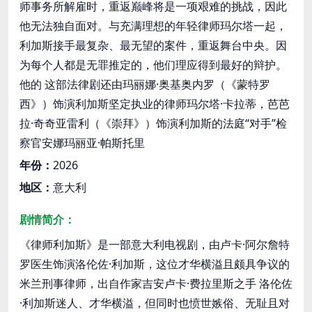
师事务所解雇时，重返巅峰将是一项艰难的挑战，因此
他无法独自面对。与充满理想的年轻律师玛尔塔一起，
利加斯接手最复杂、最无望的案件，重返舞台中央。因
为每个人都是无罪推定的，他们理应得到最好的辩护。
他的 这部法律剧还由玛丽娜·奥基奥内罗（《蒙特罗
西》）饰演利加斯坚定执业的律师玛尔塔·卡拉蒂，芭芭
拉·奇奇亚雷利（《崇拜》）饰演利加斯的法庭“对手”检
察官安娜玛丽亚·帕斯托里
年份：
2026
地区：
意大利
剧情简介：
《律师利加斯》是一部意大利电视剧，由卢卡·阿尔詹特
罗医生饰演洛伦佐·利加斯，这位才华横溢且颇具争议的
米兰刑事律师，出自作家吉安卢卡·费拉里斯之手 洛伦佐
·利加斯迷人、才华横溢，但同时也愤世嫉俗、无耻且对