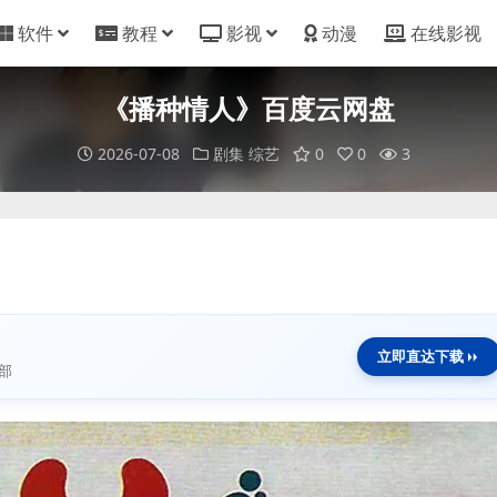
软件
教程
影视
动漫
在线影视
《播种情人》百度云网盘
2026-07-08
剧集
综艺
0
0
3
立即直达下载
部