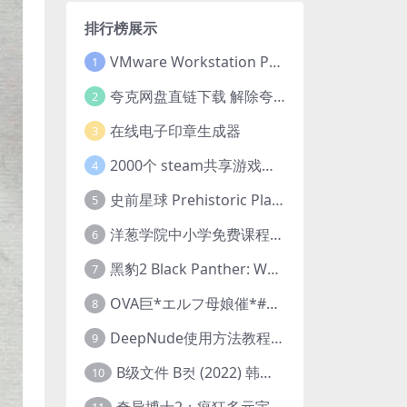
排行榜展示
VMware Workstation Pro 16 永久激活密钥(序列号)
1
夸克网盘直链下载 解除夸克网盘下载限制 油猴脚本
2
在线电子印章生成器
3
2000个 steam共享游戏账号 离线steam账号分享
4
史前星球 Prehistoric Planet (2022) 中字 1080p 高清 阿里云盘 2022.5.27已更新全集
5
洋葱学院中小学免费课程集合 云盘下载
6
黑豹2 Black Panther: Wakanda Forever (2022) 高清版
7
OVA巨*エルフ母娘催*#1エルフの国を蹂*する男。汚された女王と姫
8
DeepNude使用方法教程FAQ
9
B级文件 B컷 (2022) 韩国大尺度剧情电影 1080P 中字
10
奇异博士2：疯狂多元宇宙 Doctor Strange in the Multiverse of Madness (2022) 高清版1080p