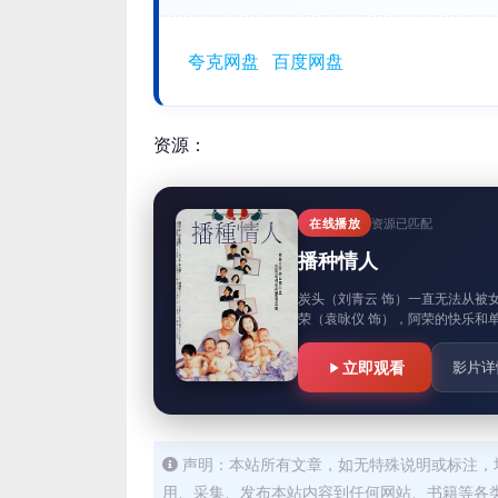
夸克网盘
百度网盘
资源：
在线播放
资源已匹配
播种情人
炭头（刘青云 饰）一直无法从被
荣（袁咏仪 饰），阿荣的快乐和
立即观看
影片详
声明：本站所有文章，如无特殊说明或标注，
用、采集、发布本站内容到任何网站、书籍等各