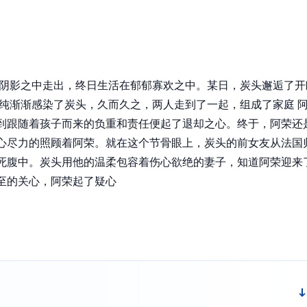
的阴影之中走出，终日生活在郁郁寡欢之中。某日，炭头邂逅了开
单纯渐渐感染了炭头，久而久之，两人走到了一起，组成了家庭 
到跟随着孩子而来的负重和责任便起了退却之心。终于，阿荣还
心尽力的照顾着阿荣。就在这个节骨眼上，炭头的前女友从法国
死腹中。炭头用他的温柔包容着伤心欲绝的妻子，知道阿荣迎来
至的关心，阿荣起了疑心