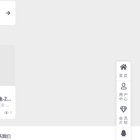
首页
用户
-20
中心
佳作-
演: 余
]
小虎...
1
会员
介绍
系我们