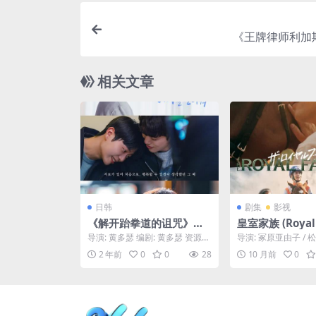
《王牌律师利加
相关文章
日韩
剧集
影视
《解开跆拳道的诅咒》百
皇室家族 (Royal 
度云网盘下载.阿里云盘.韩
– 2025 – 剧情 
导演: 黄多瑟 编剧: 黄多瑟 资源下
导演: 冢原亚由子 / 松
语中字.(2024)
盘/百度网盘/迅
载：解开跆拳道的诅咒下载阿里
川亮介 又名: The Royal
2 年前
0
0
28
10 月前
0
云盘,百度云盘...
费下载👑本剧
和真的同名小说
马主家族波澜起
的故事👑｜