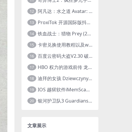
11
阿凡达：水之道 Avatar: The Way of Water (2022) 1080p 2k 4k 中文字幕
12
ProxiTok 开源国际版抖音TikTok网页版 国内网络直连
13
铁血战士：猎物 Prey (2022) 中英字幕 1080P
14
卡密兑换使用教程以及windows使用教程
15
百度云密码大盗V2.30 破解分享链接提取码
16
HBO 权力的游戏前传 龙之家族 House of the Dragon (2022) 中字 1080P 更新4集
17
迪拜的女孩 Dziewczyny z Dubaju (2021) 1080P 中字
18
IOS 越狱软件iMemScan version1.2.6 游戏内存修改器
19
银河护卫队3 Guardians of the Galaxy Vol. 3 (2023)4K高清资源1080p只分享精品
20
文章展示