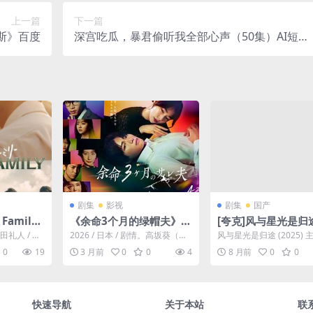
上一篇
下一篇
斯》百度
深宫吃瓜，暴君偷听我全部心声（50集）AI短剧
(2026)
剧集
影视
剧集
国产
Family)
《余命3个月的绿帽夫》百
[夸克]风与星光是归途
– 夸克网
度云网盘夸克下载.阿里云
25-1080P古风短剧
田礼人 / 府
2026 / 日本 / 剧情。高坂葵（白
风与星光是归途 (2025) 主
雷网盘免
盘.中字.(2026)
剧情/爱情/短片-[CN
 Fa...
洲讯 饰）是顾家体贴的建筑公司
逸蕾 / 王均浩 / 吉禹梦 / 佟
0
19
3 月前
0
0
4
8 月前
0
0
职员，却突...
改编自早见
，描绘了
伏二十年
快速导航
关于本站
联