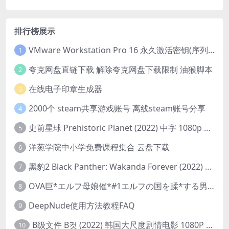
排行榜展示
VMware Workstation Pro 16 永久激活密钥(序列号)
1
夸克网盘直链下载 解除夸克网盘下载限制 油猴脚本
2
在线电子印章生成器
3
2000个 steam共享游戏账号 离线steam账号分享
4
史前星球 Prehistoric Planet (2022) 中字 1080p 高清 阿里云盘 2022.5.27已更新全集
5
洋葱学院中小学免费课程集合 云盘下载
6
黑豹2 Black Panther: Wakanda Forever (2022) 高清版
7
OVA巨*エルフ母娘催*#1エルフの国を蹂*する男。汚された女王と姫
8
DeepNude使用方法教程FAQ
9
B级文件 B컷 (2022) 韩国大尺度剧情电影 1080P 中字
10