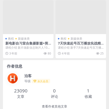
教程
新媒体类
教程
新媒体类
新电影自习室合集摄影篇+剪
7天快速起号百万播放实战精
辑篇高级视频教程
品课高级视频教程
课程介绍 新片场影业总制片人10年
课程介绍 新手7天快速起号百万播
影视行业带队经历，始终活跃在行
放实战精品课，价值798元。方法
3 年前
80
4 年前
25
业一线，先后负责...
+捷径，比自己埋...
作者信息
泊客
等级
永久会员
23090
0
1
文章
评论
收藏
查看作者其他文章