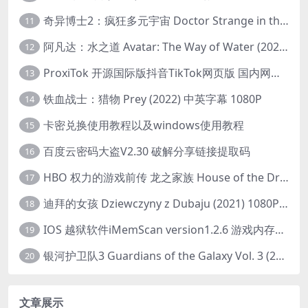
奇异博士2：疯狂多元宇宙 Doctor Strange in the Multiverse of Madness (2022) 高清版1080p
11
阿凡达：水之道 Avatar: The Way of Water (2022) 1080p 2k 4k 中文字幕
12
ProxiTok 开源国际版抖音TikTok网页版 国内网络直连
13
铁血战士：猎物 Prey (2022) 中英字幕 1080P
14
卡密兑换使用教程以及windows使用教程
15
百度云密码大盗V2.30 破解分享链接提取码
16
HBO 权力的游戏前传 龙之家族 House of the Dragon (2022) 中字 1080P 更新4集
17
迪拜的女孩 Dziewczyny z Dubaju (2021) 1080P 中字
18
IOS 越狱软件iMemScan version1.2.6 游戏内存修改器
19
银河护卫队3 Guardians of the Galaxy Vol. 3 (2023)4K高清资源1080p只分享精品
20
文章展示