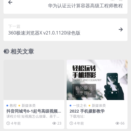
华为认证云计算容器高级工程师教程
下一篇
360极速浏览器X v21.0.1120绿色版
相关文章
教程
新媒体类
一技之长
新媒体类
抖音同城号0-1起号高级视频
2022 手机摄影教学
课程
课程介绍 短视频怎么做爆。基于抖
下载地址:
音发展起来的同城号，用户通过抖
4 年前
23
4 年前
66
音来解决本地生活需...