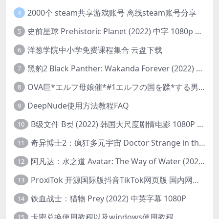
2000个 steam共享游戏账号 离线steam账号分享
4
史前星球 Prehistoric Planet (2022) 中字 1080p 高清 阿里云盘 2022.5.27已更新全集
5
洋葱学院中小学免费课程集合 云盘下载
6
黑豹2 Black Panther: Wakanda Forever (2022) 高清版
7
OVA巨*エルフ母娘催*#1エルフの国を蹂*する男。汚された女王と姫
8
DeepNude使用方法教程FAQ
9
B级文件 B컷 (2022) 韩国大尺度剧情电影 1080P 中字
10
奇异博士2：疯狂多元宇宙 Doctor Strange in the Multiverse of Madness (2022) 高清版1080p
11
阿凡达：水之道 Avatar: The Way of Water (2022) 1080p 2k 4k 中文字幕
12
ProxiTok 开源国际版抖音TikTok网页版 国内网络直连
13
铁血战士：猎物 Prey (2022) 中英字幕 1080P
14
卡密兑换使用教程以及windows使用教程
15