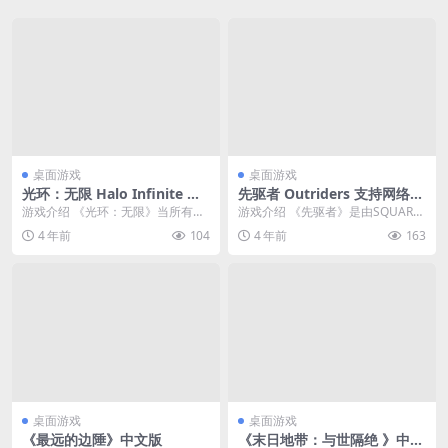
桌面游戏
桌面游戏
光环：无限 Halo Infinite 简
先驱者 Outriders 支持网络联
体中文绿色版
机 简体中文版
游戏介绍 《光环：无限》当所有的
游戏介绍 《先驱者》是由SQUARE
希望都破灭，人类的命运悬而未决
ENIX制作发行的太空科幻游戏。游
4 年前
104
4 年前
163
时，士官长们已经准...
戏背景设...
桌面游戏
桌面游戏
《最远的边陲》中文版
《末日地带：与世隔绝 》中文