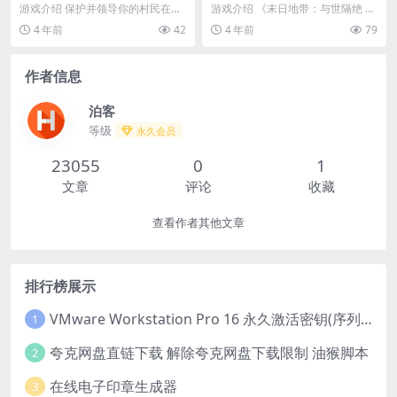
版
游戏介绍 保护并领导你的村民在已
游戏介绍 《末日地带：与世隔绝 》
知世界的边缘地带，从原始的荒野
是一款末日生存题材的城市建造类
4 年前
42
4 年前
79
中打造出一个城镇。...
游戏。你将带领人...
作者信息
泊客
等级
永久会员
23055
0
1
文章
评论
收藏
查看作者其他文章
排行榜展示
VMware Workstation Pro 16 永久激活密钥(序列号)
1
夸克网盘直链下载 解除夸克网盘下载限制 油猴脚本
2
在线电子印章生成器
3