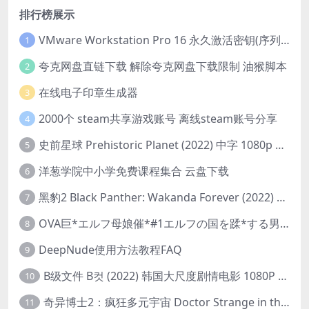
排行榜展示
VMware Workstation Pro 16 永久激活密钥(序列号)
1
夸克网盘直链下载 解除夸克网盘下载限制 油猴脚本
2
在线电子印章生成器
3
2000个 steam共享游戏账号 离线steam账号分享
4
史前星球 Prehistoric Planet (2022) 中字 1080p 高清 阿里云盘 2022.5.27已更新全集
5
洋葱学院中小学免费课程集合 云盘下载
6
黑豹2 Black Panther: Wakanda Forever (2022) 高清版
7
OVA巨*エルフ母娘催*#1エルフの国を蹂*する男。汚された女王と姫
8
DeepNude使用方法教程FAQ
9
B级文件 B컷 (2022) 韩国大尺度剧情电影 1080P 中字
10
奇异博士2：疯狂多元宇宙 Doctor Strange in the Multiverse of Madness (2022) 高清版1080p
11