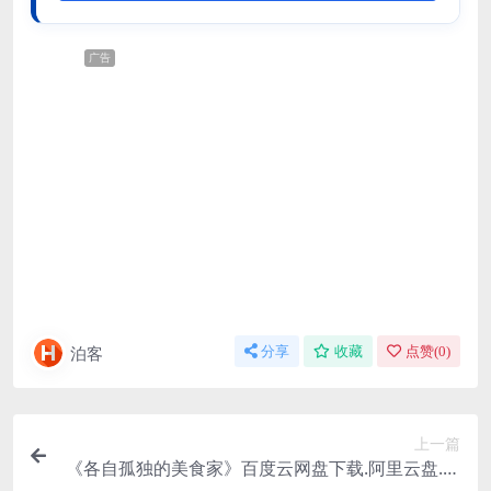
广告
泊客
分享
收藏
点赞(
0
)
上一篇
《各自孤独的美食家》百度云网盘下载.阿里云盘.日