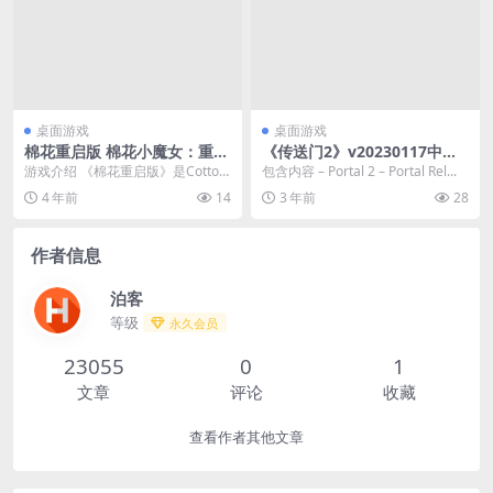
桌面游戏
桌面游戏
棉花重启版 棉花小魔女：重启
《传送门2》v20230117中文
版 COTTON REBOOT! 绿色中
版 免费下载
游戏介绍 《棉花重启版》是Cotton
包含内容 – Portal 2 – Portal Rel...
文简体版
的完全重制版，是30年前发布的巫
4 年前
14
3 年前
28
术射击游戏...
作者信息
泊客
等级
永久会员
23055
0
1
文章
评论
收藏
查看作者其他文章