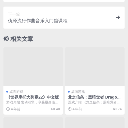
语中字.(2024)
下一篇
仇泽流行作曲音乐入门篇课程
相关文章
桌面游戏
桌面游戏
《世界摩托大奖赛22》中文版
龙之信条：黑暗觉者 Drago
n’s Dogma: Dark Arisen 简
游戏介绍 发动引擎，享受最身临其
游戏介绍 《龙之信条：黑暗觉者》
体中文绿色版
境、最原汁原味的MotoGP?游戏体
作为前作《龙之信条》的加强版
4 年前
40
4 年前
74
验，不玩不是...
本，游戏中基本上除了...