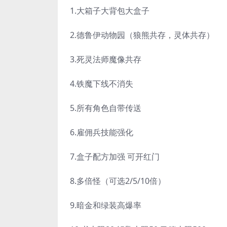
1.大箱子大背包大盒子
2.德鲁伊动物园（狼熊共存，灵体共存）
3.死灵法师魔像共存
4.铁魔下线不消失
5.所有角色自带传送
6.雇佣兵技能强化
7.盒子配方加强 可开红门
8.多倍怪（可选2/5/10倍）
9.暗金和绿装高爆率