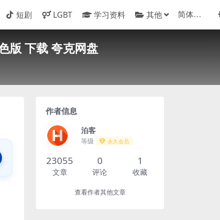
短剧
LGBT
学习资料
其他
色版 下载 夸克网盘
作者信息
泊客
等级
永久会员
23055
0
1
文章
评论
收藏
查看作者其他文章