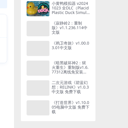
小黄鸭模拟器 v2024
1023 全DLC（Placid
Plastic Duck Simula
tor）免安装中文版
【1.2 GB】
《寂静岭2：重制
版》v1.1.236.114中
文版
《鸦卫奇旅》v1.00.0
3.01中文版
《暗黑破坏神2：狱
火重生》重制版v1.6.
77312离线免安装绿
色版 下载 夸克网盘
二次元游戏《碧蓝幻
想：RELINK》v1.0.3
中文版 免费下载
《打造世界》v1.10.0
05电脑中文版 免费下
载