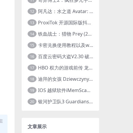
11
阿凡达：水之道 Avatar: The Way of Water (2022) 1080p 2k 4k 中文字幕
12
ProxiTok 开源国际版抖音TikTok网页版 国内网络直连
13
铁血战士：猎物 Prey (2022) 中英字幕 1080P
14
卡密兑换使用教程以及windows使用教程
15
百度云密码大盗V2.30 破解分享链接提取码
16
HBO 权力的游戏前传 龙之家族 House of the Dragon (2022) 中字 1080P 更新4集
17
迪拜的女孩 Dziewczyny z Dubaju (2021) 1080P 中字
18
IOS 越狱软件iMemScan version1.2.6 游戏内存修改器
19
银河护卫队3 Guardians of the Galaxy Vol. 3 (2023)4K高清资源1080p只分享精品
20
盗
文章展示