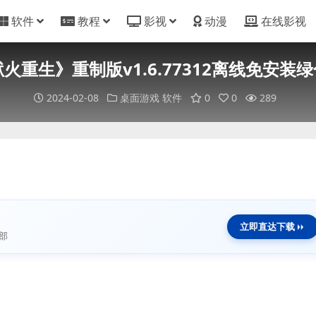
软件
教程
影视
动漫
在线影视
火重生》重制版v1.6.77312离线免安装绿
2024-02-08
桌面游戏
软件
0
0
289
立即直达下载
部