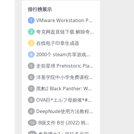
排行榜展示
VMware Workstation Pro 16 永久激活密钥(序列号)
1
夸克网盘直链下载 解除夸克网盘下载限制 油猴脚本
2
在线电子印章生成器
3
2000个 steam共享游戏账号 离线steam账号分享
4
史前星球 Prehistoric Planet (2022) 中字 1080p 高清 阿里云盘 2022.5.27已更新全集
5
洋葱学院中小学免费课程集合 云盘下载
6
黑豹2 Black Panther: Wakanda Forever (2022) 高清版
7
OVA巨*エルフ母娘催*#1エルフの国を蹂*する男。汚された女王と姫
8
DeepNude使用方法教程FAQ
9
B级文件 B컷 (2022) 韩国大尺度剧情电影 1080P 中字
10
奇异博士2：疯狂多元宇宙 Doctor Strange in the Multiverse of Madness (2022) 高清版1080p