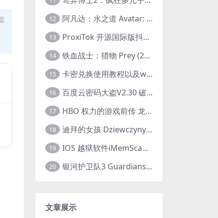
11
阿凡达：水之道 Avatar: The Way of Water (2022) 1080p 2k 4k 中文字幕
12
盗
ProxiTok 开源国际版抖音TikTok网页版 国内网络直连
13
铁血战士：猎物 Prey (2022) 中英字幕 1080P
14
卡密兑换使用教程以及windows使用教程
15
百度云密码大盗V2.30 破解分享链接提取码
16
HBO 权力的游戏前传 龙之家族 House of the Dragon (2022) 中字 1080P 更新4集
17
迪拜的女孩 Dziewczyny z Dubaju (2021) 1080P 中字
18
IOS 越狱软件iMemScan version1.2.6 游戏内存修改器
19
银河护卫队3 Guardians of the Galaxy Vol. 3 (2023)4K高清资源1080p只分享精品
20
文章展示