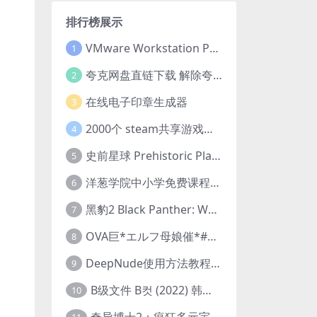
排行榜展示
VMware Workstation Pro 16 永久激活密钥(序列号)
1
夸克网盘直链下载 解除夸克网盘下载限制 油猴脚本
2
在线电子印章生成器
3
2000个 steam共享游戏账号 离线steam账号分享
4
史前星球 Prehistoric Planet (2022) 中字 1080p 高清 阿里云盘 2022.5.27已更新全集
5
洋葱学院中小学免费课程集合 云盘下载
6
黑豹2 Black Panther: Wakanda Forever (2022) 高清版
7
OVA巨*エルフ母娘催*#1エルフの国を蹂*する男。汚された女王と姫
8
DeepNude使用方法教程FAQ
9
B级文件 B컷 (2022) 韩国大尺度剧情电影 1080P 中字
10
奇异博士2：疯狂多元宇宙 Doctor Strange in the Multiverse of Madness (2022) 高清版1080p