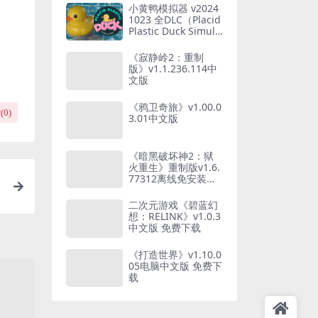
小黄鸭模拟器 v2024
1023 全DLC（Placid
Plastic Duck Simula
tor）免安装中文版
【1.2 GB】
《寂静岭2：重制
版》v1.1.236.114中
文版
《鸦卫奇旅》v1.00.0
(
0
)
3.01中文版
《暗黑破坏神2：狱
火重生》重制版v1.6.
77312离线免安装绿
色版 下载 夸克网盘
二次元游戏《碧蓝幻
想：RELINK》v1.0.3
中文版 免费下载
《打造世界》v1.10.0
05电脑中文版 免费下
载