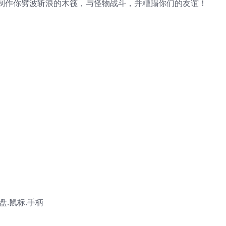
制作你劈波斩浪的木筏，与怪物战斗，并糟蹋你们的友谊！
键盘.鼠标.手柄