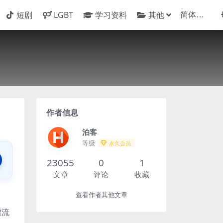
短剧
LGBT
学习资料
其他
作者信息
泊客
等级
永久会员
23055
0
1
文章
评论
收藏
查看作者其他文章
漂流