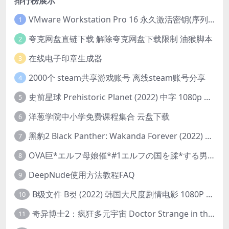
排行榜展示
VMware Workstation Pro 16 永久激活密钥(序列号)
1
夸克网盘直链下载 解除夸克网盘下载限制 油猴脚本
2
在线电子印章生成器
3
2000个 steam共享游戏账号 离线steam账号分享
4
史前星球 Prehistoric Planet (2022) 中字 1080p 高清 阿里云盘 2022.5.27已更新全集
5
洋葱学院中小学免费课程集合 云盘下载
6
黑豹2 Black Panther: Wakanda Forever (2022) 高清版
7
OVA巨*エルフ母娘催*#1エルフの国を蹂*する男。汚された女王と姫
8
DeepNude使用方法教程FAQ
9
B级文件 B컷 (2022) 韩国大尺度剧情电影 1080P 中字
10
奇异博士2：疯狂多元宇宙 Doctor Strange in the Multiverse of Madness (2022) 高清版1080p
11