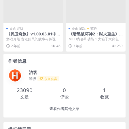
桌面游戏
桌面游戏
软件
《鸦卫奇旅》v1.00.03.01中文
《暗黑破坏神2：狱火重生》
版
重制版v1.6.77312离线免安装
游戏介绍 古老的民间故事与传说中
MOD内容和功能 1.大箱子大背包大
绿色版 下载 夸克网盘
那些早已陨落的英雄们：你们的世
盒子 2.德鲁伊动物园（狼熊共存，
2 年前
46
3 年前
289
界已被噩梦入侵和腐...
灵体共存）...
作者信息
泊客
等级
永久会员
23090
0
1
文章
评论
收藏
查看作者其他文章