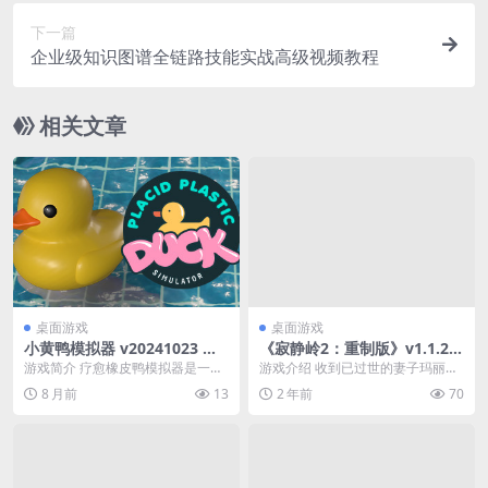
下一篇
企业级知识图谱全链路技能实战高级视频教程
相关文章
桌面游戏
桌面游戏
小黄鸭模拟器 v20241023 全D
《寂静岭2：重制版》v1.1.23
LC（Placid Plastic Duck Si
6.114中文版
游戏简介 疗愈橡皮鸭模拟器是一款
游戏介绍 收到已过世的妻子玛丽寄
mulator）免安装中文版【1.2
放松的3D游戏，您可以体验成为一
来的信，詹姆斯借机来到充满回忆
8 月前
13
2 年前
70
GB】
只橡皮鸭的生活，...
的城镇「寂静岭」。...