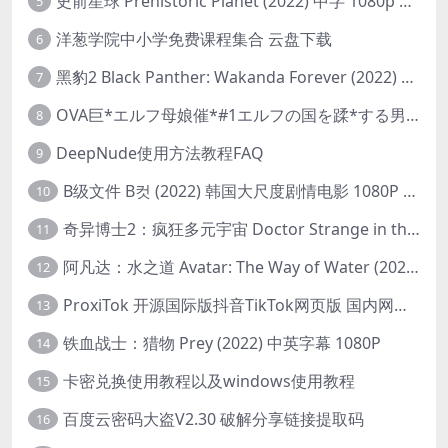
史前星球 Prehistoric Planet (2022) 中字 1080p 高清 阿里云盘 2022.5.27已更新全集
5
洋葱学院中小学免费课程集合 云盘下载
6
黑豹2 Black Panther: Wakanda Forever (2022) 高清版
7
OVA巨*エルフ母娘催*#1エルフの国を蹂*する男。汚された女王と姫
8
DeepNude使用方法教程FAQ
9
B级文件 B컷 (2022) 韩国大尺度剧情电影 1080P 中字
10
奇异博士2：疯狂多元宇宙 Doctor Strange in the Multiverse of Madness (2022) 高清版1080p
11
阿凡达：水之道 Avatar: The Way of Water (2022) 1080p 2k 4k 中文字幕
12
ProxiTok 开源国际版抖音TikTok网页版 国内网络直连
13
铁血战士：猎物 Prey (2022) 中英字幕 1080P
14
卡密兑换使用教程以及windows使用教程
15
百度云密码大盗V2.30 破解分享链接提取码
16