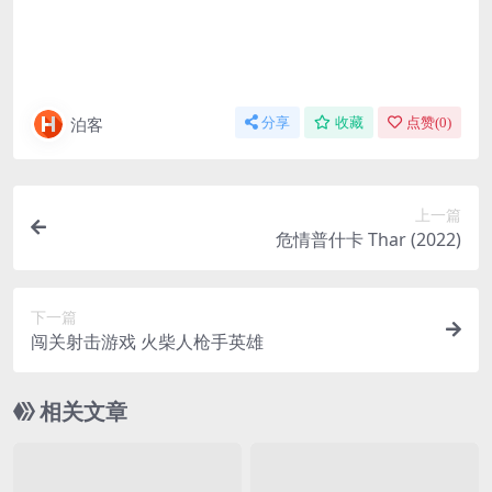
泊客
分享
收藏
点赞(
0
)
上一篇
危情普什卡 Thar (2022)
下一篇
闯关射击游戏 火柴人枪手英雄
相关文章