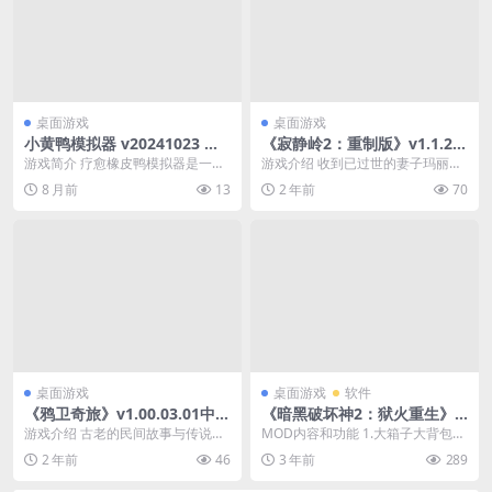
桌面游戏
桌面游戏
小黄鸭模拟器 v20241023 全D
《寂静岭2：重制版》v1.1.23
LC（Placid Plastic Duck Si
6.114中文版
游戏简介 疗愈橡皮鸭模拟器是一款
游戏介绍 收到已过世的妻子玛丽寄
mulator）免安装中文版【1.2
放松的3D游戏，您可以体验成为一
来的信，詹姆斯借机来到充满回忆
8 月前
13
2 年前
70
GB】
只橡皮鸭的生活，...
的城镇「寂静岭」。...
桌面游戏
桌面游戏
软件
《鸦卫奇旅》v1.00.03.01中文
《暗黑破坏神2：狱火重生》
版
重制版v1.6.77312离线免安装
游戏介绍 古老的民间故事与传说中
MOD内容和功能 1.大箱子大背包大
绿色版 下载 夸克网盘
那些早已陨落的英雄们：你们的世
盒子 2.德鲁伊动物园（狼熊共存，
2 年前
46
3 年前
289
界已被噩梦入侵和腐...
灵体共存）...