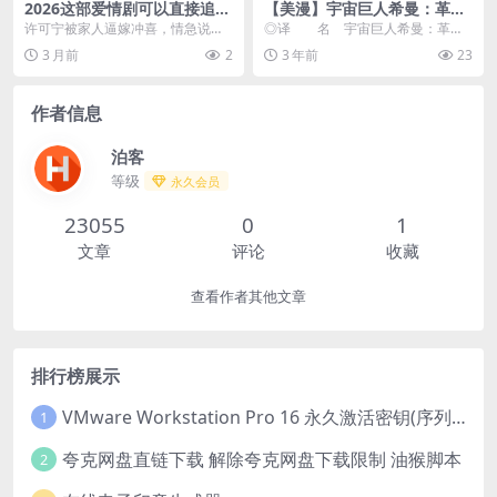
2026这部爱情剧可以直接追
【美漫】宇宙巨人希曼：革命
《别惹姐姐，她老公是老婆
(2024)【高码全5集】剧情/喜
许可宁被家人逼嫁冲喜，情急说出
◎译 名 宇宙巨人希曼：革命
奴》 2026 中文字幕 未删减 限
剧/动作/科幻/动画/家庭/奇
自己怀了首富墨时晏的孩子，逃跑
◎片 名 Masters of the Uni...
3 月前
2
3 年前
23
时转存
幻/冒险 免费下载
时遗 落信物被妹妹捡...
作者信息
泊客
等级
永久会员
23055
0
1
文章
评论
收藏
查看作者其他文章
排行榜展示
VMware Workstation Pro 16 永久激活密钥(序列号)
1
夸克网盘直链下载 解除夸克网盘下载限制 油猴脚本
2