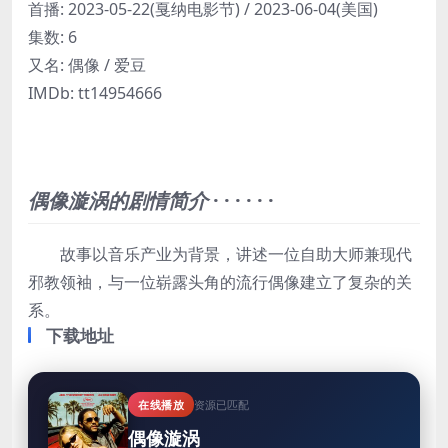
首播:
2023-05-22(戛纳电影节) / 2023-06-04(美国)
集数:
6
又名:
偶像 / 爱豆
IMDb:
tt14954666
偶像漩涡的剧情简介
· · · · · ·
故事以音乐产业为背景，讲述一位自助大师兼现代
邪教领袖，与一位崭露头角的流行偶像建立了复杂的关
系。
下载地址
在线播放
资源已匹配
偶像漩涡