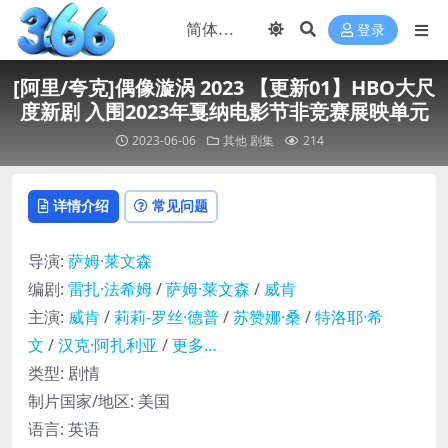
登录
[阿里/夸克]偶像漩涡 2023 【更新01】HBO大尺
度新剧 入围2023年戛纳电影节非竞赛展映单元
2023-06-06
其他
剧集
214
详情介绍
常见问题
导演
:
萨姆·莱文森
编剧
:
雷扎·法希姆
/
萨姆·莱文森
/
威肯
主演
:
威肯
/
莉莉-罗丝·德普
/
苏赞娜·桑
/
特洛耶·希
文
/
汉克·阿扎利亚
/
更多…
类型:
剧情
制片国家/地区:
美国
语言:
英语