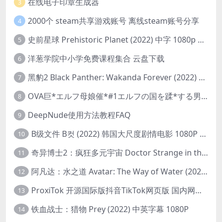
在线电子印章生成器
3
2000个 steam共享游戏账号 离线steam账号分享
4
史前星球 Prehistoric Planet (2022) 中字 1080p 高清 阿里云盘 2022.5.27已更新全集
5
洋葱学院中小学免费课程集合 云盘下载
6
黑豹2 Black Panther: Wakanda Forever (2022) 高清版
7
OVA巨*エルフ母娘催*#1エルフの国を蹂*する男。汚された女王と姫
8
DeepNude使用方法教程FAQ
9
B级文件 B컷 (2022) 韩国大尺度剧情电影 1080P 中字
10
奇异博士2：疯狂多元宇宙 Doctor Strange in the Multiverse of Madness (2022) 高清版1080p
11
阿凡达：水之道 Avatar: The Way of Water (2022) 1080p 2k 4k 中文字幕
12
ProxiTok 开源国际版抖音TikTok网页版 国内网络直连
13
铁血战士：猎物 Prey (2022) 中英字幕 1080P
14