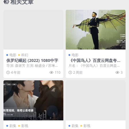
相关文章
电影
科幻
电影
侏罗纪崛起 (2022) 1080中字
《中国鸟人》百度云网盘夸克
下载.阿里云盘.中字.(1998)
导演: 聂谢芳 主演: 杨盛业 / 苏琳琳
片名：《中国鸟人》百度云网盘夸
制片国家/地区: 中国大陆 上映日
克下载.阿里云盘.中字.(1998) 分
4 年前
110
2 周前
3
期...
类：电影 ...
剧集
影视
剧集
影视