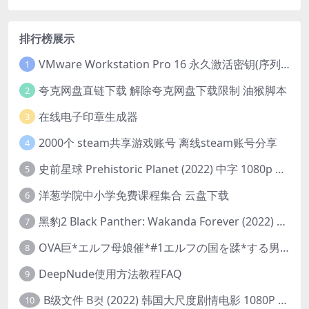
排行榜展示
VMware Workstation Pro 16 永久激活密钥(序列号)
1
夸克网盘直链下载 解除夸克网盘下载限制 油猴脚本
2
在线电子印章生成器
3
2000个 steam共享游戏账号 离线steam账号分享
4
史前星球 Prehistoric Planet (2022) 中字 1080p 高清 阿里云盘 2022.5.27已更新全集
5
洋葱学院中小学免费课程集合 云盘下载
6
黑豹2 Black Panther: Wakanda Forever (2022) 高清版
7
OVA巨*エルフ母娘催*#1エルフの国を蹂*する男。汚された女王と姫
8
DeepNude使用方法教程FAQ
9
B级文件 B컷 (2022) 韩国大尺度剧情电影 1080P 中字
10