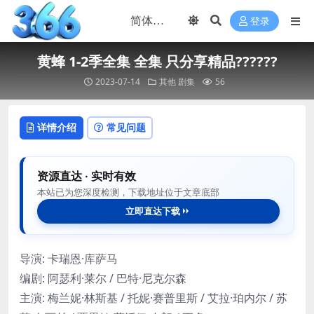
登录
黄蜂 1-2季全集 全集 只分享精品??????
2023-07-14
其他
剧集
56
详情介绍
常见问题
资源直达 · 实时有效
本站已为您深度检测，下载地址位于文章底部
立即直达下载
导演
:
卡瑞恩·库萨马
编剧
:
阿瑟利·莱尔 / 巴特·尼克尔森
主演
:
梅兰妮·林斯基 / 托妮·赛普里斯 / 艾拉·珀内尔 / 苏