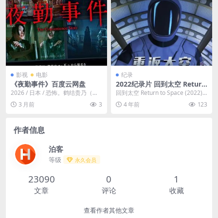
影视
电影
纪录
《夜勤事件》百度云网盘
2022纪录片 回到太空 Return
to Space (2022)/重返太空
2026 / 日本 / 恐怖。鹤结贵乃（南
回到太空 Return to Space (2022)/
(台) / 回归太空(港)
琴奈 饰）是便利店的深夜兼职生，
重返太空(台) / 回归...
3 月前
3
4 年前
123
像往常...
作者信息
泊客
等级
永久会员
23090
0
1
文章
评论
收藏
查看作者其他文章