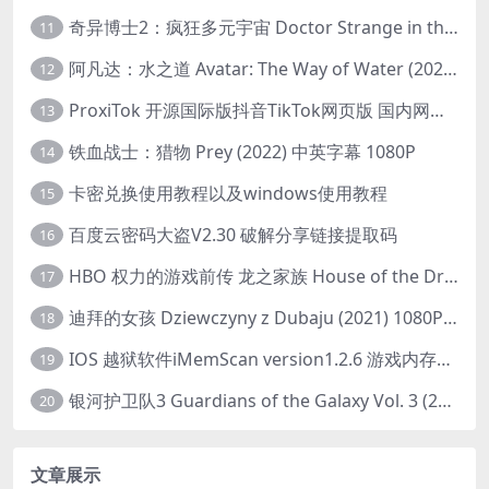
奇异博士2：疯狂多元宇宙 Doctor Strange in the Multiverse of Madness (2022) 高清版1080p
11
阿凡达：水之道 Avatar: The Way of Water (2022) 1080p 2k 4k 中文字幕
12
ProxiTok 开源国际版抖音TikTok网页版 国内网络直连
13
铁血战士：猎物 Prey (2022) 中英字幕 1080P
14
卡密兑换使用教程以及windows使用教程
15
百度云密码大盗V2.30 破解分享链接提取码
16
HBO 权力的游戏前传 龙之家族 House of the Dragon (2022) 中字 1080P 更新4集
17
迪拜的女孩 Dziewczyny z Dubaju (2021) 1080P 中字
18
IOS 越狱软件iMemScan version1.2.6 游戏内存修改器
19
银河护卫队3 Guardians of the Galaxy Vol. 3 (2023)4K高清资源1080p只分享精品
20
文章展示