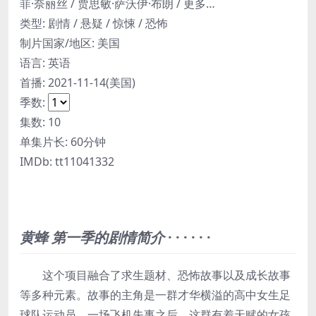
菲·奈丽丝 / 贾思敏·萨沃伊·布朗 / 更多…
类型:
剧情 / 悬疑 / 惊悚 / 恐怖
制片国家/地区:
美国
语言:
英语
首播:
2021-11-14(美国)
季数:
集数:
10
单集片长:
60分钟
IMDb:
tt11041332
黄蜂 第一季的剧情简介
· · · · · ·
这个项目融合了求生题材、恐怖故事以及成长故事
等多种元素。故事的主角是一群才华横溢的高中女生足
球队运动员。一场飞机失事之后，这群有着天赋的女孩