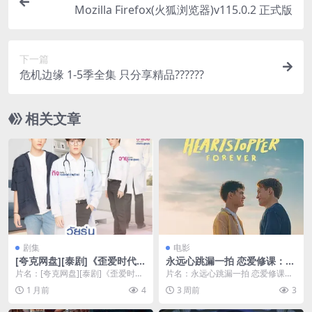
Mozilla Firefox(火狐浏览器)v115.0.2 正式版
下一篇
危机边缘 1-5季全集 只分享精品??????
相关文章
剧集
电影
[夸克网盘][泰剧]《歪爱时代》
永远心跳漏一拍 恋爱修课：直
（1-2季）（2020-2021）同性
到永远(台) / 心跳漏一拍(电影
片名：[夸克网盘][泰剧]《歪爱时
片名：永远心跳漏一拍 恋爱修课：
豆瓣6.8
版) / 心跳漏一拍：直到永远 /
代》（1-2季）（2020-2021）同性
直到永远(台) / 心跳漏一拍(电影版)
1 月前
4
3 周前
3
心跳为你停：直到永远
豆...
/ 心...