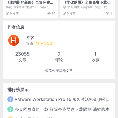
《维纳斯的新郎》全集免费下
《非你默属》全集免费下载-2
载-2023-全网高分必看 – 爱
022-收藏党必存 – 同性/爱情 –
泰剧《维纳斯的新郎》，wp评。横
导演: 坦纳民·翁斯坤帕 资源下载：
情/同性 – [TH][百度网盘/夸克
[TH][夸克网盘]
屏版和竖屏版，竖屏版每周一至周
非你默属网盘,百度云盘,下载,阿里
6 月前
14
6 月前
1
网盘]
五更新1集，竖屏版...
网盘,迅雷...
作者信息
泊客
等级
永久会员
23055
0
1
文章
评论
收藏
查看作者其他文章
排行榜展示
VMware Workstation Pro 16 永久激活密钥(序列号)
1
夸克网盘直链下载 解除夸克网盘下载限制 油猴脚本
2