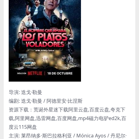
导演: 迭戈·勒曼
编剧: 迭戈·勒曼 / 阿德里安·比涅斯
资源下载：荒诞外星迷下载阿里云盘,百度云盘,夸克下
载,阿里网盘,迅雷网盘,百度网盘,mp4磁力电驴ed2k,百
度云115网盘
主演: 莱昂纳多·斯巴拉格利亚 / Mónica Ayos / 丹尼尔·