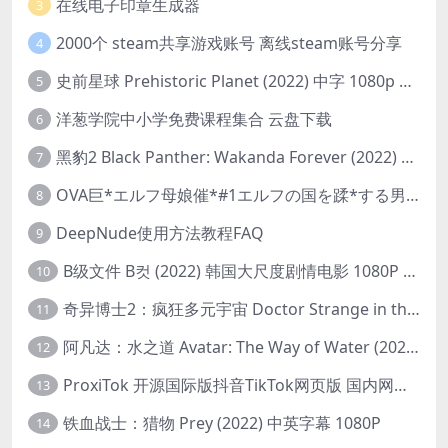
在线电子印章生成器
3
2000个 steam共享游戏账号 离线steam账号分享
4
史前星球 Prehistoric Planet (2022) 中字 1080p 高清 阿里云盘 2022.5.27已更新全集
5
洋葱学院中小学免费课程集合 云盘下载
6
黑豹2 Black Panther: Wakanda Forever (2022) 高清版
7
OVA巨*エルフ母娘催*#1エルフの国を蹂*する男。汚された女王と姫
8
DeepNude使用方法教程FAQ
9
B级文件 B컷 (2022) 韩国大尺度剧情电影 1080P 中字
10
奇异博士2：疯狂多元宇宙 Doctor Strange in the Multiverse of Madness (2022) 高清版1080p
11
阿凡达：水之道 Avatar: The Way of Water (2022) 1080p 2k 4k 中文字幕
12
ProxiTok 开源国际版抖音TikTok网页版 国内网络直连
13
铁血战士：猎物 Prey (2022) 中英字幕 1080P
14