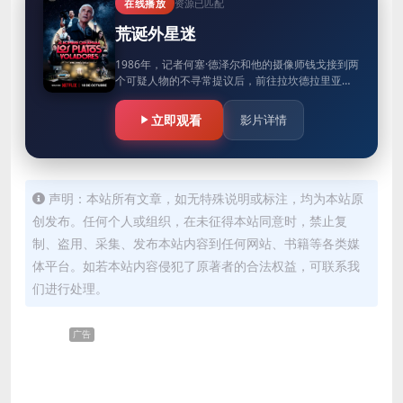
在线播放
资源已匹配
荒诞外星迷
1986年，记者何塞·德泽尔和他的摄像师钱戈接到两
个可疑人物的不寻常提议后，前往拉坎德拉里亚
（科尔多瓦）。到达村庄后，他们并没有看到什么
特别的东西，只有一片被烧…
立即观看
影片详情
声明：本站所有文章，如无特殊说明或标注，均为本站原
创发布。任何个人或组织，在未征得本站同意时，禁止复
制、盗用、采集、发布本站内容到任何网站、书籍等各类媒
体平台。如若本站内容侵犯了原著者的合法权益，可联系我
们进行处理。
广告