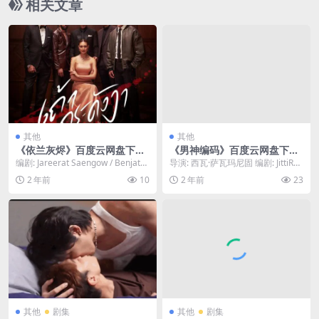
相关文章
其他
其他
《依兰灰烬》百度云网盘下载.
《男神编码》百度云网盘下载.
阿里云盘.泰语中字.(2024)
阿里云盘.泰语中字.(2024)
编剧: Jareerat Saengow / Benjatar
导演: 西瓦·萨瓦玛尼固 编剧: JittiRai
a Olannit...
n 资源下载：男神编码下载阿里...
2 年前
10
2 年前
23
其他
剧集
其他
剧集