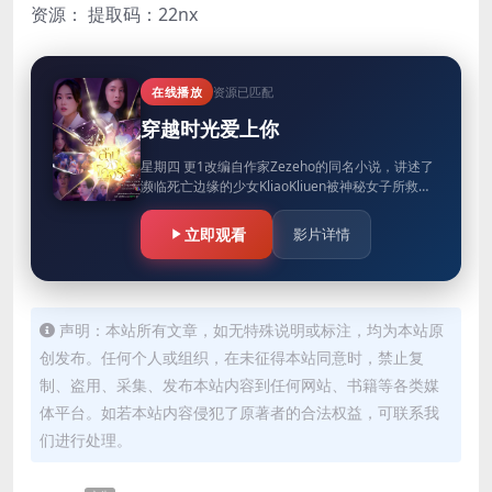
资源：
提取码：22nx
在线播放
资源已匹配
穿越时光爱上你
星期四 更1改编自作家Zezeho的同名小说，讲述了
濒临死亡边缘的少女KliaoKliuen被神秘女子所救，
多年后再次与神秘女子相遇，才知她的名字叫
Karan，…
立即观看
影片详情
声明：本站所有文章，如无特殊说明或标注，均为本站原
创发布。任何个人或组织，在未征得本站同意时，禁止复
制、盗用、采集、发布本站内容到任何网站、书籍等各类媒
体平台。如若本站内容侵犯了原著者的合法权益，可联系我
们进行处理。