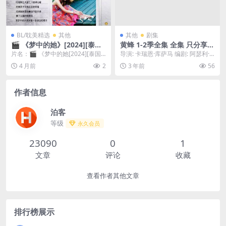
BL/耽美精选
其他
其他
剧集
🎬 《梦中的她》[2024][泰国]
黄蜂 1-2季全集 全集 只分享精
[剧集][爱情/同性][12集全]
品??????
片名：🎬 《梦中的她[2024][泰国]
导演: 卡瑞恩·库萨马 编剧: 阿瑟利·
[剧集][爱情同性][12集全]》 分类...
莱尔 / 巴特·尼克尔森 主演: 梅兰妮...
4 月前
2
3 年前
56
作者信息
泊客
等级
永久会员
23090
0
1
文章
评论
收藏
查看作者其他文章
排行榜展示