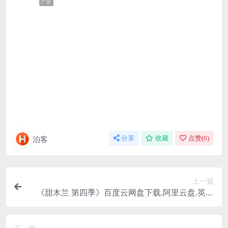
广告
泊客
分享
收藏
点赞(
0
)
上一篇
《甜木兰 第四季》百度云网盘下载.阿里云盘.英语
中字.(2025)