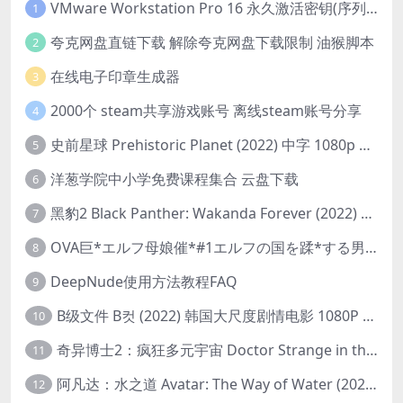
VMware Workstation Pro 16 永久激活密钥(序列号)
1
夸克网盘直链下载 解除夸克网盘下载限制 油猴脚本
2
在线电子印章生成器
3
2000个 steam共享游戏账号 离线steam账号分享
4
史前星球 Prehistoric Planet (2022) 中字 1080p 高清 阿里云盘 2022.5.27已更新全集
5
洋葱学院中小学免费课程集合 云盘下载
6
黑豹2 Black Panther: Wakanda Forever (2022) 高清版
7
OVA巨*エルフ母娘催*#1エルフの国を蹂*する男。汚された女王と姫
8
DeepNude使用方法教程FAQ
9
B级文件 B컷 (2022) 韩国大尺度剧情电影 1080P 中字
10
奇异博士2：疯狂多元宇宙 Doctor Strange in the Multiverse of Madness (2022) 高清版1080p
11
阿凡达：水之道 Avatar: The Way of Water (2022) 1080p 2k 4k 中文字幕
12