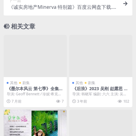
下一篇
《诚实房地产Minerva 特别篇》百度云网盘下载.阿
里云盘.日语中字.(2025)
相关文章
其他
剧集
其他
剧集
《墨尔本风云 第七季》全集免
《后浪》2023 吴刚 赵露思 40
费下载-2025-口碑逆天反转片
集 1080p只分享精品
导演: Geoff Bennett / 珍妮·希克斯
导演: 韩晓军 编剧: 六六 主演: 吴刚 /
– 犯罪/动作 – [AU][夸克/百度
编剧: Matt Ford...
赵露思 / 罗一舟 / 张萌 /...
7 月前
7
3 年前
102
云]