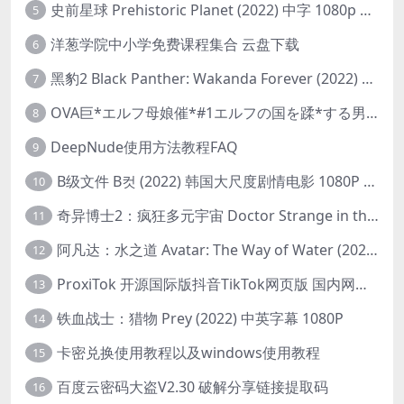
史前星球 Prehistoric Planet (2022) 中字 1080p 高清 阿里云盘 2022.5.27已更新全集
5
洋葱学院中小学免费课程集合 云盘下载
6
黑豹2 Black Panther: Wakanda Forever (2022) 高清版
7
OVA巨*エルフ母娘催*#1エルフの国を蹂*する男。汚された女王と姫
8
DeepNude使用方法教程FAQ
9
B级文件 B컷 (2022) 韩国大尺度剧情电影 1080P 中字
10
奇异博士2：疯狂多元宇宙 Doctor Strange in the Multiverse of Madness (2022) 高清版1080p
11
阿凡达：水之道 Avatar: The Way of Water (2022) 1080p 2k 4k 中文字幕
12
ProxiTok 开源国际版抖音TikTok网页版 国内网络直连
13
铁血战士：猎物 Prey (2022) 中英字幕 1080P
14
卡密兑换使用教程以及windows使用教程
15
百度云密码大盗V2.30 破解分享链接提取码
16