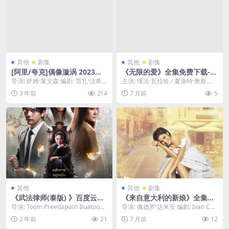
其他
剧集
其他
剧集
[阿里/夸克]偶像漩涡 2023
《无限的爱》全集免费下载-2
【更新01】HBO大尺度新剧
026-同步更新收集 – 同性/奇
导演: 萨姆·莱文森 编剧: 雷扎·法希
主演: 瑛法·瓦拉哈 / 夏洛特·奥斯
入围2023年戛纳电影节非竞赛
幻 – [TH][夸克网盘/百度网盘]
姆 / 萨姆·莱文森 / 威肯 主演: ...
汀 / 玛琳·赛林 / Mint Kitt...
3 年前
214
7 月前
5
展映单元
其他
其他
剧集
《武法律师(泰版) 》百度云网
《来自意大利的新娘》全集下
盘下载.阿里云盘.泰语中字.(20
载-2025-1080P秒开无压力 –
导演: Toom Preedaporn Buatoom
导演: 佩德罗·达米安 编剧: Ivan Cue
24)
爱情/剧情 – [MX][夸克]
资源下载：武法律师(泰版...
vas 资源下载：来自意大利的新...
2 年前
21
7 月前
12