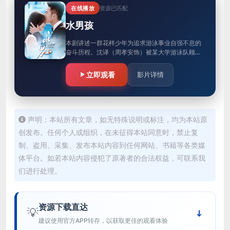
在线播放
资源已匹配
水男孩
本剧讲述一群花样少年为追求游泳事业自强不息的
奋斗历程。沈译（周孝安饰）被某大学游泳队顾问
宫直美（曾恺玹饰）聘为该校游泳队教练，在训练
中，沈译找出队员们存在的问题…
立即观看
影片详情
声明：本站所有文章，如无特殊说明或标注，均为本站原
创发布。任何个人或组织，在未征得本站同意时，禁止复
制、盗用、采集、发布本站内容到任何网站、书籍等各类媒
体平台。如若本站内容侵犯了原著者的合法权益，可联系我
们进行处理。
资源下载直达
💡
建议使用官方APP转存，以获取更佳的观看体验