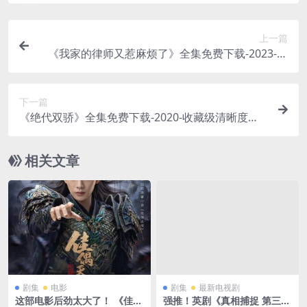
上一篇
《我家的律师又惹麻烦了》全集免费下载-2023-片
源优化版解锁 – 剧情/喜剧 – [JP][夸克/百度云]
下一篇
《绝代双骄》全集免费下载-2020-收藏级清晰度分
享 – 武侠/古装 – [CN][夸克/百度云]
相关文章
剧集
电影
剧集
最新电视剧
这部电影后劲太大了！ 《佳偶
强推！英剧《真相捕捉 第三