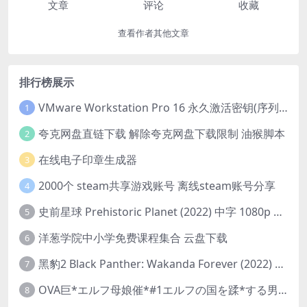
文章
评论
收藏
查看作者其他文章
排行榜展示
VMware Workstation Pro 16 永久激活密钥(序列号)
1
夸克网盘直链下载 解除夸克网盘下载限制 油猴脚本
2
在线电子印章生成器
3
2000个 steam共享游戏账号 离线steam账号分享
4
史前星球 Prehistoric Planet (2022) 中字 1080p 高清 阿里云盘 2022.5.27已更新全集
5
洋葱学院中小学免费课程集合 云盘下载
6
黑豹2 Black Panther: Wakanda Forever (2022) 高清版
7
OVA巨*エルフ母娘催*#1エルフの国を蹂*する男。汚された女王と姫
8