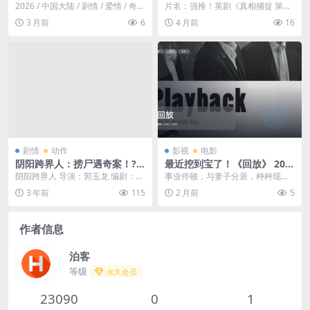
天成》 2026 热播必收 未删减
季》全集资源 2026最新剧情
2026 / 中国大陆 / 剧情 / 爱情 / 奇幻
片名：强推！英剧《真相捕捉 第三
限时转存
惊悚 限时网盘自取
/ 古装。身负"五不全"诅...
季》全集资源 2026最新剧情惊悚
3 月前
6
4 月前
16
限时网盘自取...
剧情
动作
影视
电影
阴阳跨界人：捞尸遇奇案！??
最近挖到宝了！《回放》 201
华语最新动作悬疑惊悚电影20
2 未删减 限时转存
阴阳跨界人 导演：郭玉龙 编剧：倪
事业停顿，与妻子分居，种种现实
23
敏明 主演：王昭/王双宝/李明/侍宣
问题将40岁的电影演员栌（村上淳
3 年前
115
2 月前
5
如/张亚坤...
饰）推到了人生的...
作者信息
泊客
等级
永久会员
23090
0
1