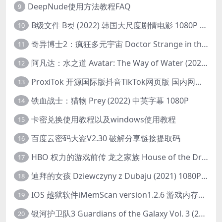
DeepNude使用方法教程FAQ
9
B级文件 B컷 (2022) 韩国大尺度剧情电影 1080P 中字
10
奇异博士2：疯狂多元宇宙 Doctor Strange in the Multiverse of Madness (2022) 高清版1080p
11
阿凡达：水之道 Avatar: The Way of Water (2022) 1080p 2k 4k 中文字幕
12
ProxiTok 开源国际版抖音TikTok网页版 国内网络直连
13
铁血战士：猎物 Prey (2022) 中英字幕 1080P
14
卡密兑换使用教程以及windows使用教程
15
百度云密码大盗V2.30 破解分享链接提取码
16
HBO 权力的游戏前传 龙之家族 House of the Dragon (2022) 中字 1080P 更新4集
17
迪拜的女孩 Dziewczyny z Dubaju (2021) 1080P 中字
18
IOS 越狱软件iMemScan version1.2.6 游戏内存修改器
19
银河护卫队3 Guardians of the Galaxy Vol. 3 (2023)4K高清资源1080p只分享精品
20