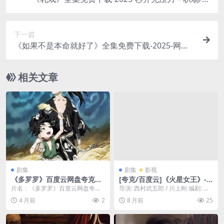
剧 – [CN][夸克/百度云]
下一篇
《如果不是本命就好了》全集免费下载-2025-网友
狂刷推荐 – 喜剧/偶像 – [JP][夸克/百度云]
相关文章
剧集
剧集
影视
《多罗罗》百度云网盘夸克下
[夸克/百度云]《火星女王》-2
载.阿里云盘.中字.(2019)
025-1080P科幻片-科幻/剧情-
片名：《多罗罗》百度云网盘夸克
导演: 西村武五郎 / 川上刚 编剧: 吉
[SU]
下载.阿里云盘.中字.(2019) 分类：
田玲子 资源下载：火星女王下载阿
4 月前
2
8 月前
25
剧集 又...
里云盘...