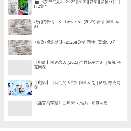
🎬 《梦中的她》[2024][泰国][剧集][爱情/同性]
[12集全]
我们的爱情 US : รักของเรา (2025) 爱情 同性 泰
剧
<泰剧>狱乱情迷 (2025)[剧情 同性][豆瓣9.3分]
【电影】极速恋人 (2023)同性题材泰剧 |影视 夸
克网盘
【电影】《我们的天空》同性泰剧 |影视 夸克网
盘
《痛苦与荣耀》西班牙-同性片 -夸克网盘