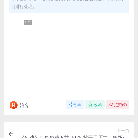
们进行处理。
广告
泊客
分享
收藏
点赞(
0
)
上一篇
《轧戏》全集免费下载-2025-秒开无压力 – 职场/喜