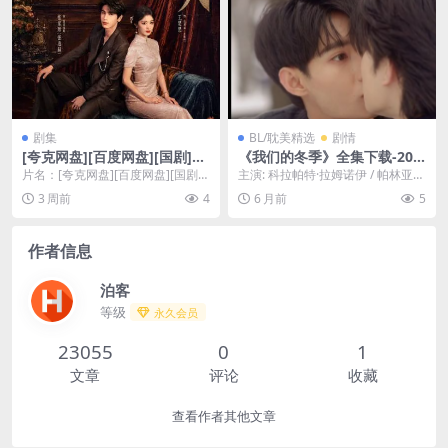
剧集
BL/耽美精选
剧情
[夸克网盘][百度网盘][国剧]
《我们的冬季》全集下载-202
《这一秒过火》（2026）剧
3-1080P老粉一致安利-爱情-
片名：[夸克网盘][百度网盘][国剧]
主演: 科拉帕特·拉姆诺伊 / 帕林亚功
情 / 爱情
泰腐[夸克网盘]
《这一秒过火》（2026）剧情 / 爱
·坎萨瓦 类型: 剧情 / 同性 制片国...
3 周前
4
6 月前
5
情 ...
作者信息
泊客
等级
永久会员
23055
0
1
文章
评论
收藏
查看作者其他文章