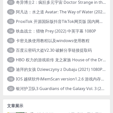
奇异博士2：疯狂多元宇宙 Doctor Strange in the Multiverse of Madness (2022) 高清版1080p
11
阿凡达：水之道 Avatar: The Way of Water (2022) 1080p 2k 4k 中文字幕
12
ProxiTok 开源国际版抖音TikTok网页版 国内网络直连
13
铁血战士：猎物 Prey (2022) 中英字幕 1080P
14
卡密兑换使用教程以及windows使用教程
15
百度云密码大盗V2.30 破解分享链接提取码
16
HBO 权力的游戏前传 龙之家族 House of the Dragon (2022) 中字 1080P 更新4集
17
迪拜的女孩 Dziewczyny z Dubaju (2021) 1080P 中字
18
IOS 越狱软件iMemScan version1.2.6 游戏内存修改器
19
银河护卫队3 Guardians of the Galaxy Vol. 3 (2023)4K高清资源1080p只分享精品
20
文章展示