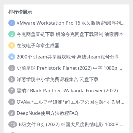
排行榜展示
VMware Workstation Pro 16 永久激活密钥(序列号)
1
夸克网盘直链下载 解除夸克网盘下载限制 油猴脚本
2
在线电子印章生成器
3
2000个 steam共享游戏账号 离线steam账号分享
4
史前星球 Prehistoric Planet (2022) 中字 1080p 高清 阿里云盘 2022.5.27已更新全集
5
洋葱学院中小学免费课程集合 云盘下载
6
黑豹2 Black Panther: Wakanda Forever (2022) 高清版
7
OVA巨*エルフ母娘催*#1エルフの国を蹂*する男。汚された女王と姫
8
DeepNude使用方法教程FAQ
9
B级文件 B컷 (2022) 韩国大尺度剧情电影 1080P 中字
10